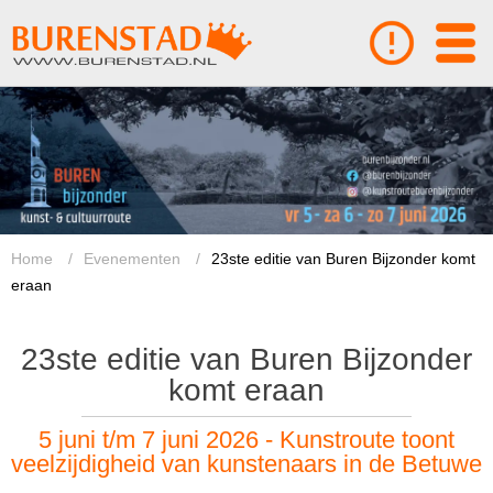
Home
/
Evenementen
/
23ste editie van Buren Bijzonder komt
eraan
23ste editie van Buren Bijzonder
komt eraan
5 juni t/m 7 juni 2026 - Kunstroute toont
veelzijdigheid van kunstenaars in de Betuwe