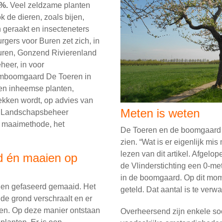
0%.
Veel zeldzame planten
k de dieren, zoals bijen,
 geraakt en insecteneters
rgers voor Buren zet zich, in
ren, Gonzend Rivierenland
heer, in voor
tamboomgaard De Toeren in
en inheemse planten,
rekken wordt, op advies van
Meten is weten
g Landschapsbeheer
e maaimethode, het
De Toeren en de boomgaard i
zien. “Wat is er eigenlijk mis
lezen van dit artikel. Afgel
d én maaien op
de Vlinderstichting een 0-m
in de boomgaard. Op dit mome
 en gefaseerd gemaaid. Het
geteld. Dat aantal is te verwa
de grond verschraalt en er
men. Op deze manier ontstaan
Overheersend zijn enkele soo