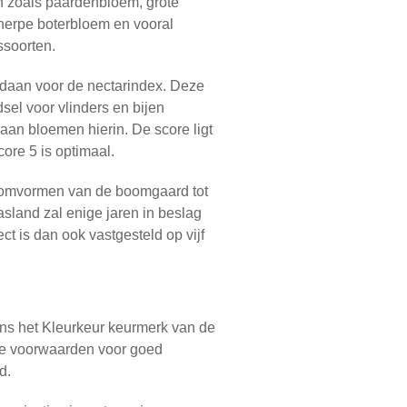
 zoals paardenbloem, grote
cherpe boterbloem en vooral
ssoorten.
daan voor de nectarindex. Deze
sel voor vlinders en bijen
 aan bloemen hierin. De score ligt
core 5 is optimaal.
e omvormen van de boomgaard tot
asland zal enige jaren in beslag
t is dan ook vastgesteld op vijf
s het Kleurkeur keurmerk van de
n de voorwaarden voor goed
d.