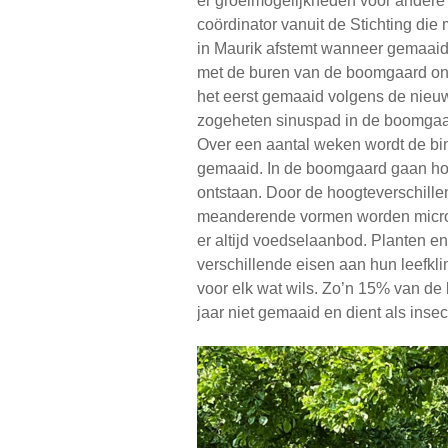
er groeimogelijkheden voor andere 
coördinator vanuit de Stichting di
in Maurik afstemt wanneer gemaaid
met de buren van de boomgaard on
het eerst gemaaid volgens de nieu
zogeheten sinuspad in de boomgaa
Over een aantal weken wordt de bi
gemaaid. In de boomgaard gaan hoo
ontstaan. Door de hoogteverschillen
meanderende vormen worden micro 
er altijd voedselaanbod. Planten en
verschillende eisen aan hun leefkli
voor elk wat wils. Zo’n 15% van d
jaar niet gemaaid en dient als inse