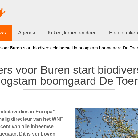
uws
Agenda
Kijken, kopen en doen
Eten, drinken
 voor Buren start biodiversiteitsherstel in hoogstam boomgaard De Toe
rs voor Buren start biodivers
ogstam boomgaard De Toe
iteitsverlies in Europa”,
alig directeur van het WNF
procent van alle inheemse
gegaan. Dit is ver boven