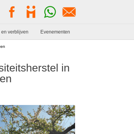
 en verblijven
Evenementen
ren
iteitsherstel in
ren