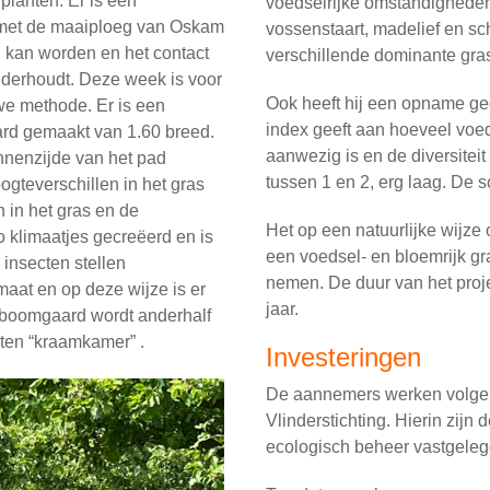
planten. Er is een
voedselrijke omstandigheden
e met de maaiploeg van Oskam
vossenstaart, madelief en s
 kan worden en het contact
verschillende dominante gra
derhoudt. Deze week is voor
Ook heeft hij een opname ge
we methode. Er is een
index geeft aan hoeveel voed
rd gemaakt van 1.60 breed.
aanwezig is en de diversiteit
nnenzijde van het pad
tussen 1 en 2, erg laag. De s
gteverschillen in het gras
 in het gras en de
Het op een natuurlijke wijz
klimaatjes gecreëerd en is
een voedsel- en bloemrijk gr
 insecten stellen
nemen. De duur van het projec
maat en op deze wijze is er
jaar.
e boomgaard wordt anderhalf
cten “kraamkamer” .
Investeringen
De aannemers werken volgen
Vlinderstichting. Hierin zij
ecologisch beheer vastgeleg