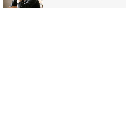
01-04-2025
Compostweek in Buren: "Zondag
was de compost al op" - Nieuwe
lading is in aantocht!
26-11-2024
Kom naar Buurtboerderij 'De Uitweg'
- Online Veiligheid - Hoe vergroot je
je veiligheid
14-05-2024
Wie gaat er mee boogschieten met