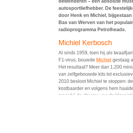
bewonderen – een absolute must
autosportliefhebber. De feestelij
door Henk en Michiel, bijgestaan
Bas van Werven van het populai
radioprogramma Petrolheads.
Michiel Kerbosch
Al sinds 1959, toen hij als twaalfj
F1-virus, bouwde
Michiel
gestaag aa
Het resultaat? Meer dan 1.200 minia
van zelfgebouwde kits tot exclusiev
2010 besloot Michiel te stoppen: 
kostbaarder en volgens hem haalde
meer bij de charme van de klassiek
Visscher Classique
Zijn indrukwekkende verzameling i
een uitgebreide collectie Formule 1
een prachtig thuis gevonden in h