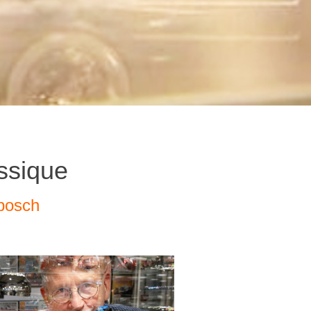
assique
rbosch