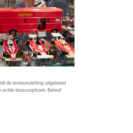
dt de tentoonstelling uitgebreid
n echte bioscoophoek. Beleef
 je onderdompelen in snelheid en
dit een paradijs is voor iedere F1-
teerde links