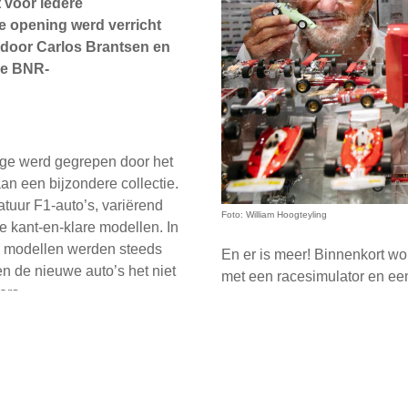
 voor iedere
ke opening werd verricht
 door Carlos Brantsen en
re BNR-
arige werd gegrepen door het
n een bijzondere collectie.
tuur F1-auto’s, variërend
Foto: William Hoogteyling
e kant-en-klare modellen. In
de modellen werden steeds
En er is meer! Binnenkort wor
n de nieuwe auto’s het niet
met een racesimulator en ee
ers.
Formule 1 van dichtbij, laat
spektakel, en ontdek waarom 
fan.
s aangevuld met posters en
-boeken. Dit alles heeft nu
Gerela
et automuseum van Henk