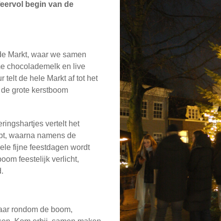
feervol begin van de
 de Markt, waar we samen
me chocolademelk en live
telt de hele Markt af tot het
 de grote kerstboom
ringshartjes vertelt het
ept, waarna namens de
le fijne feestdagen wordt
om feestelijk verlicht,
d.
kaar rondom de boom,