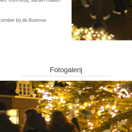
nsen. Kom erbij, samen maken
cember bij de Burense
Fotogalerij