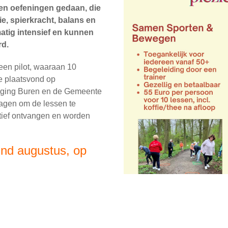
den oefeningen gedaan, die
ie, spierkracht, balans en
matig intensief en kunnen
rd.
een pilot, waaraan 10
 plaatsvond op
niging Buren en de Gemeente
agen om de lessen te
itief ontvangen en worden
ind augustus, op
 te komen. Maar ook de
te sporten op een
 10 lessen van start.