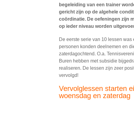
begeleiding van een trainer wor
gericht zijn op de algehele condit
coördinatie. De oefeningen zijn 
op ieder niveau worden uitgevoe
De eerste serie van 10 lessen was 
personen konden deelnemen en die
zaterdagochtend. O.a. Tennisvere
Buren hebben met subsidie bijgedr
realiseren. De lessen zijn zeer pos
vervolgd!
Vervolglessen starten e
woensdag en zaterdag
De aanmeldingen beginnen binnen
vraag of er een mogelijkheid is om 
doordeweekse dag. En die is er!
Op 24 augustus gaat de 2e serie van