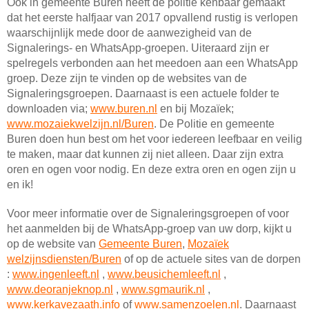
Ook in gemeente Buren heeft de politie kenbaar gemaakt
dat het eerste halfjaar van 2017 opvallend rustig is verlopen
waarschijnlijk mede door de aanwezigheid van de
Signalerings- en WhatsApp-groepen. Uiteraard zijn er
spelregels verbonden aan het meedoen aan een WhatsApp
groep. Deze zijn te vinden op de websites van de
Signaleringsgroepen. Daarnaast is een actuele folder te
downloaden via;
www.buren.nl
en bij Mozaïek;
www.mozaiekwelzijn.nl/Buren
. De Politie en gemeente
Buren doen hun best om het voor iedereen leefbaar en veilig
te maken, maar dat kunnen zij niet alleen. Daar zijn extra
oren en ogen voor nodig. En deze extra oren en ogen zijn u
en ik!
Voor meer informatie over de Signaleringsgroepen of voor
het aanmelden bij de WhatsApp-groep van uw dorp, kijkt u
op de website van
Gemeente Buren
,
Mozaïek
welzijnsdiensten/Buren
of op de actuele sites van de dorpen
:
www.ingenleeft.nl
,
www.beusichemleeft.nl
,
www.deoranjeknop.nl
,
www.sgmaurik.nl
,
www.kerkavezaath.info
of
www.samenzoelen.nl
. Daarnaast