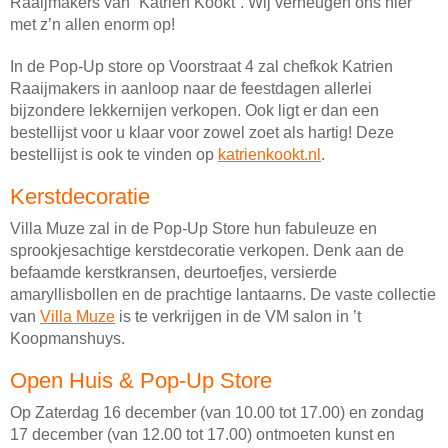
Raaijmakers van “Katrien Kookt”. Wij verheugen ons hier
met z’n allen enorm op!
In de Pop-Up store op Voorstraat 4 zal chefkok Katrien
Raaijmakers in aanloop naar de feestdagen allerlei
bijzondere lekkernijen verkopen. Ook ligt er dan een
bestellijst voor u klaar voor zowel zoet als hartig! Deze
bestellijst is ook te vinden op
katrienkookt.nl
.
Kerstdecoratie
Villa Muze zal in de Pop-Up Store hun fabuleuze en
sprookjesachtige kerstdecoratie verkopen. Denk aan de
befaamde kerstkransen, deurtoefjes, versierde
amaryllisbollen en de prachtige lantaarns. De vaste collectie
van
Villa Muze
is te verkrijgen in de VM salon in ’t
Koopmanshuys.
Open Huis & Pop-Up Store
Op Zaterdag 16 december (van 10.00 tot 17.00) en zondag
17 december (van 12.00 tot 17.00) ontmoeten kunst en