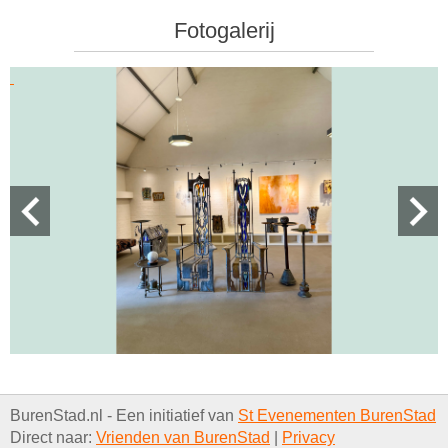
Fotogalerij
BurenStad.nl - Een initiatief van
St Evenementen BurenStad
Direct naar:
Vrienden van BurenStad
|
Privacy