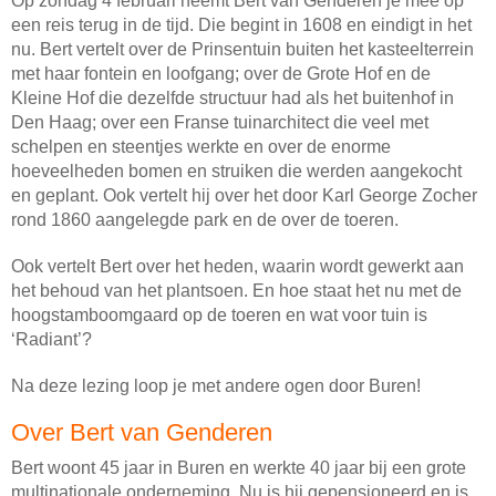
Op zondag 4 februari neemt Bert van Genderen je mee op
een reis terug in de tijd. Die begint in 1608 en eindigt in het
nu. Bert vertelt over de Prinsentuin buiten het kasteelterrein
met haar fontein en loofgang; over de Grote Hof en de
Kleine Hof die dezelfde structuur had als het buitenhof in
Den Haag; over een Franse tuinarchitect die veel met
schelpen en steentjes werkte en over de enorme
hoeveelheden bomen en struiken die werden aangekocht
en geplant. Ook vertelt hij over het door Karl George Zocher
rond 1860 aangelegde park en de over de toeren.
Ook vertelt Bert over het heden, waarin wordt gewerkt aan
het behoud van het plantsoen. En hoe staat het nu met de
hoogstamboomgaard op de toeren en wat voor tuin is
‘Radiant’?
Na deze lezing loop je met andere ogen door Buren!
Over Bert van Genderen
Bert woont 45 jaar in Buren en werkte 40 jaar bij een grote
multinationale onderneming. Nu is hij gepensioneerd en is