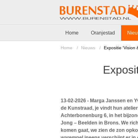
Home
Oranjestad
Nie
Home
/
Nieuws
/
Expositie ‘Vision 
Exposit
13-02-2026 - Marga Janssen en
de Kunstraad, je vindt hun atelier
Achterbonenburg 6, in het bijzo
Jong – Beelden in Brons. We rich
komen gaat, we zien de zon opko
warempel ineens verschijnt er in