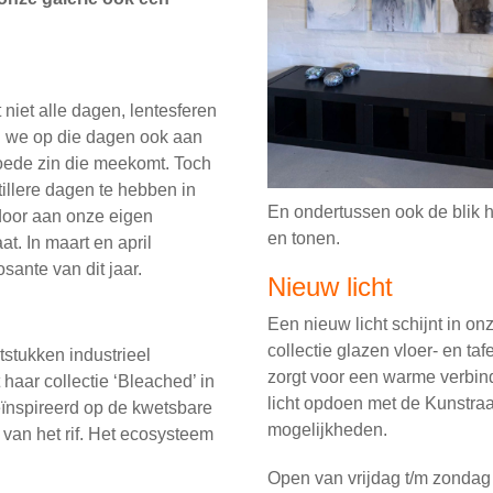
 niet alle dagen, lentesferen
 we op die dagen ook aan
oede zin die meekomt. Toch
illere dagen te hebben in
En ondertussen ook de blik 
door aan onze eigen
en tonen.
t. In maart en april
ante van dit jaar.
Nieuw licht
Een nieuw licht schijnt in on
collectie glazen vloer- en taf
stukken industrieel
zorgt voor een warme verbin
haar collectie ‘Bleached’ in
licht opdoen met de Kunstraa
eïnspireerd op de kwetsbare
mogelijkheden.
van het rif. Het ecosysteem
Open van vrijdag t/m zondag 