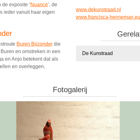
 de exposite ‘
Nuance
’, de
www.dekunstraad.nl
 ieder vanuit haar eigen
www.francisca-henneman.e
nder
Gerela
nstroute
Buren Bijzonder
die
en Buren en omstreken in een
De Kunstraad
a en Anjo betekent dat als
ellen en overleggen.
Fotogalerij