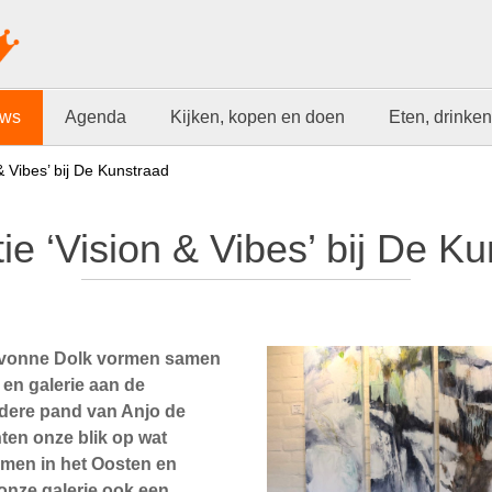
uws
Agenda
Kijken, kopen en doen
Eten, drinken
& Vibes’ bij De Kunstraad
ie ‘Vision & Vibes’ bij De K
 Yvonne Dolk vormen samen
 en galerie aan de
ndere pand van Anjo de
ten onze blik op wat
men in het Oosten en
 onze galerie ook een