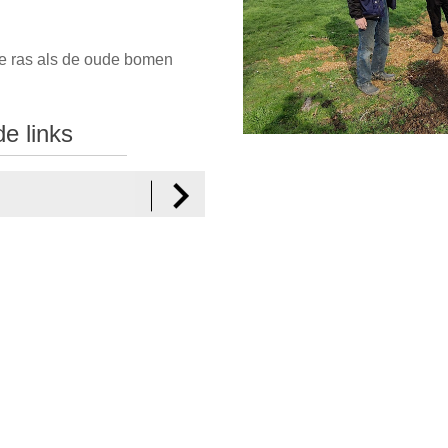
e ras als de oude bomen
e links
n