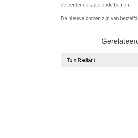
de eerder gekapte oude bomen.
De nieuwe bomen zijn van hetzelfd
Gerelateerd
Tuin Radiant
BV Buren
Hoogstamboomgaard De Toere